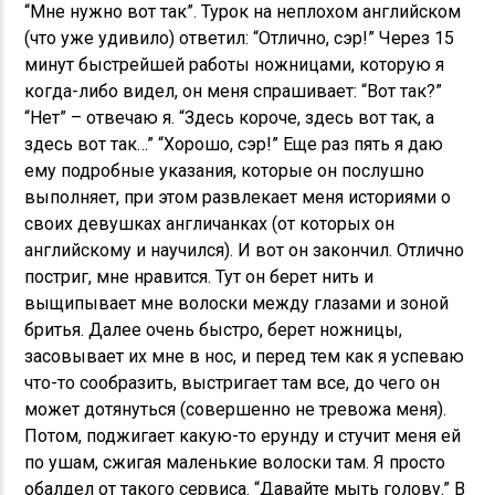
“Мне нужно вот так”. Турок на неплохом английском
(что уже удивило) ответил: “Отлично, сэр!” Через 15
минут быстрейшей работы ножницами, которую я
когда-либо видел, он меня спрашивает: “Вот так?”
“Нет” – отвечаю я. “Здесь короче, здесь вот так, а
здесь вот так…” “Хорошо, сэр!” Еще раз пять я даю
ему подробные указания, которые он послушно
выполняет, при этом развлекает меня историями о
своих девушках англичанках (от которых он
английскому и научился). И вот он закончил. Отлично
постриг, мне нравится. Тут он берет нить и
выщипывает мне волоски между глазами и зоной
бритья. Далее очень быстро, берет ножницы,
засовывает их мне в нос, и перед тем как я успеваю
что-то сообразить, выстригает там все, до чего он
может дотянуться (совершенно не тревожа меня).
Потом, поджигает какую-то ерунду и стучит меня ей
по ушам, сжигая маленькие волоски там. Я просто
обалдел от такого сервиса. “Давайте мыть голову.” В